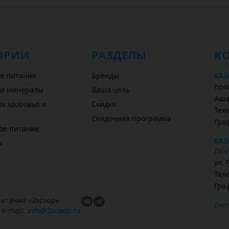
ОРИИ
РАЗДЕЛЫ
К
е питание
Бренды
КАЗ
прос
 и минералы
Ваша цель
Аша
я здоровья и
Скидки
Теле
Скидочная программа
Гра
ое питание
КАЗ
ы
ЛЕН
ул.
Теле
Гра
итания «
2scoop
»
Смот
,
e-mail:
info@2scoop.ru