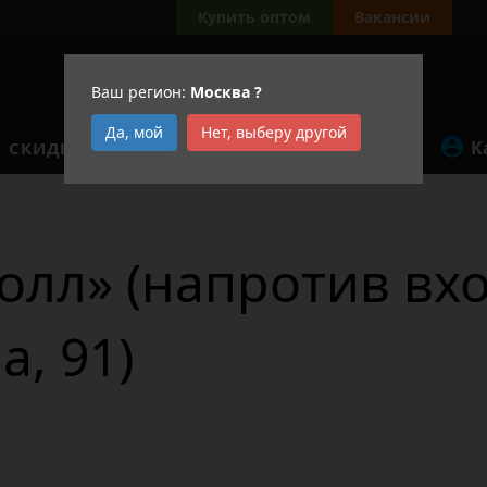
Купить оптом
Вакансии
Ваш регион:
Москва
?
Да, мой
Нет, выберу другой
К
СКИДКИ
АКЦИИ
лл» (напротив вхо
а, 91)