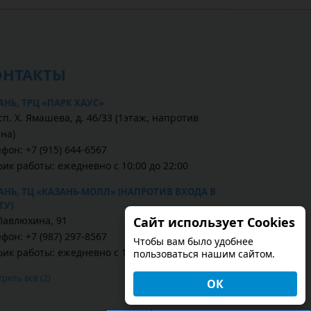
ОНТАКТЫ
АНЬ, ТРЦ «ПАРК ХАУС»
п. Х. Ямашева, д. 46/33 (1этаж, напротив
на)
фон: +7 (915) 644-6567
фик работы: ежедневно с 10:00 до 22:00
АНЬ, ТЦ «КАЗАНЬ-МОЛЛ» (НАПРОТИВ ВХОДА В
ТУ)
Сайт использует Cookies
 Павлюхина, 91
фон: +7 (987) 297-8567
Чтобы вам было удобнее
фик работы: ежедневно с 10:00 до 22:00
пользоваться нашим сайтом.
реть всё (2)
ОК