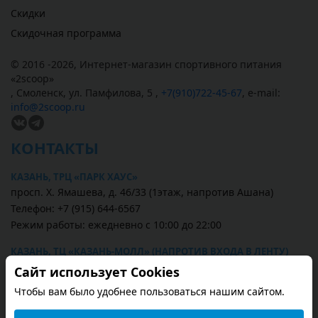
Скидки
Скидочная программа
© 2016 -2026,
Интернет-магазин спортивного питания
«
2scoop
»
,
Смоленск
,
ул. Памфилова, 5
,
+7(910)722-45-67
,
e-mail:
info@2scoop.ru
КОНТАКТЫ
КАЗАНЬ, ТРЦ «ПАРК ХАУС»
просп. Х. Ямашева, д. 46/33 (1этаж, напротив Ашана)
Телефон: +7 (915) 644-6567
Режим работы: ежедневно с 10:00 до 22:00
КАЗАНЬ, ТЦ «КАЗАНЬ-МОЛЛ» (НАПРОТИВ ВХОДА В ЛЕНТУ)
ул. Павлюхина, 91
Сайт использует Cookies
Телефон: +7 (987) 297-8567
Чтобы вам было удобнее пользоваться нашим сайтом.
Режим работы: ежедневно с 10:00 до 22:00