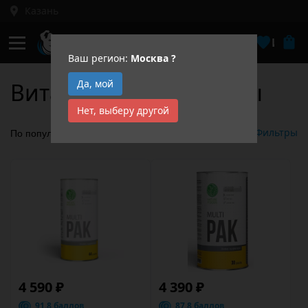
Казань
Кабинет
Избра
Ваш регион:
Москва
?
Да, мой
Витамины и минералы
Нет, выберу другой
Фильтры
4 590 ₽
4 390 ₽
91.8 баллов
87.8 баллов