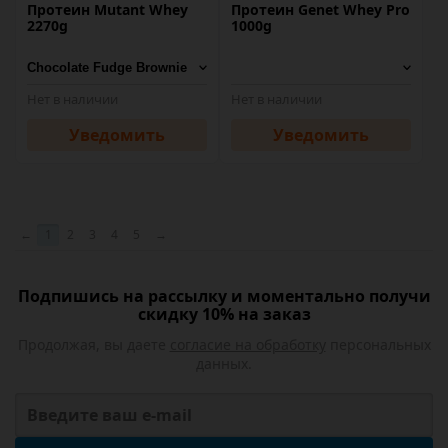
Протеин Mutant Whey
Протеин Genet Whey Pro
2270g
1000g
Нет в наличии
Нет в наличии
Уведомить
Уведомить
←
1
2
3
4
5
→
Подпишись на рассылку и моментально получи
скидку 10% на заказ
Продолжая, вы даете
согласие на обработку
персональных
данных.