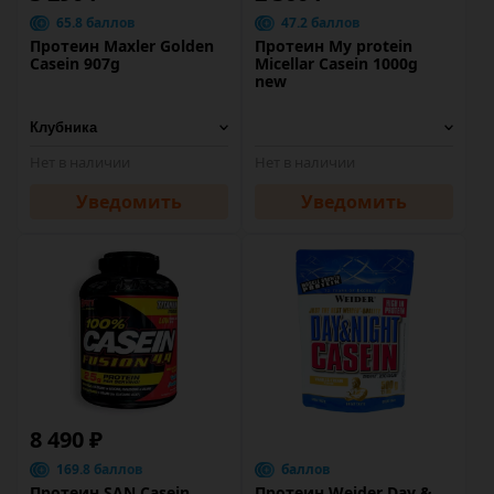
65.8 баллов
47.2 баллов
Протеин Maxler Golden
Протеин My protein
Casein 907g
Micellar Casein 1000g
new
Нет в наличии
Нет в наличии
Уведомить
Уведомить
8 490 ₽
169.8 баллов
баллов
Протеин SAN Casein
Протеин Weider Day &