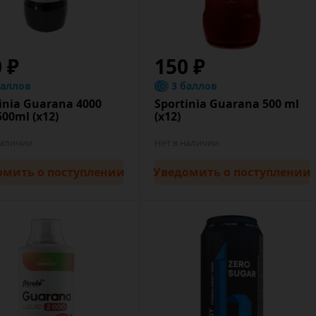
0 ₽
150 ₽
баллов
3 баллов
inia Guarana 4000
Sportinia Guarana 500 ml
500ml (х12)
(х12)
наличии
Нет в наличии
омить
о поступлении
Уведомить
о поступлении