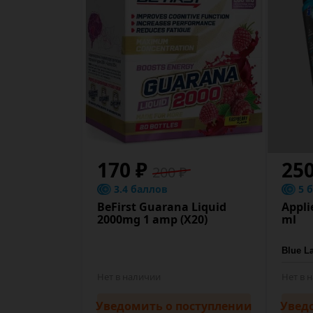
170 ₽
250
200 ₽
3.4 баллов
5 
BeFirst Guarana Liquid
Appli
2000mg 1 amp (Х20)
ml
Нет в наличии
Нет в 
Уведомить
о поступлении
Увед