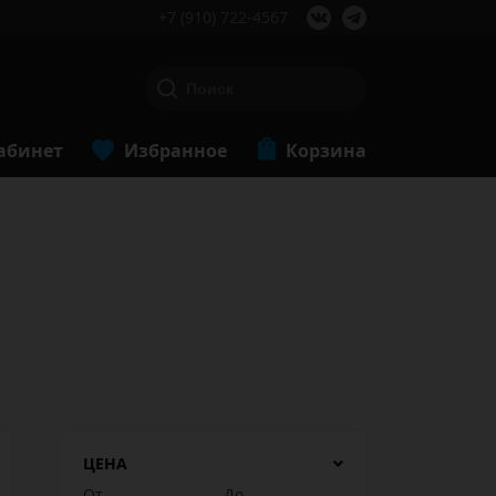
+7 (910) 722-4567
абинет
Избранное
Корзина
ЦЕНА
От
До