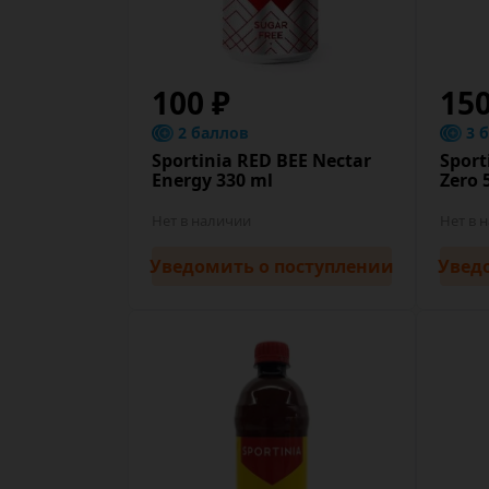
100 ₽
15
2 баллов
3 
Sportinia RED BEE Nectar
Sport
Energy 330 ml
Zero 
Нет в наличии
Нет в 
Уведомить
о поступлении
Увед