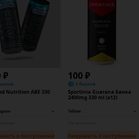
 ₽
100 ₽
баллов
2 баллов
ed Nutrition ABE 330
Sportinia Guarana Банка
2400mg 330 ml (х12)
наличии
Нет в наличии
омить
о поступлении
Уведомить
о поступлении