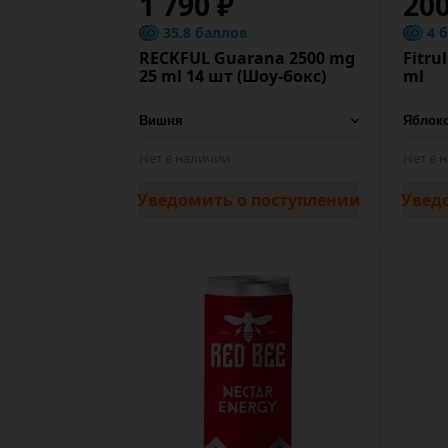
1 790 ₽
200
35.8 баллов
4 
RECKFUL Guarana 2500 mg
Fitru
25 ml 14 шт (Шоу-бокс)
ml
Нет в наличии
Нет в 
Уведомить
о поступлении
Увед