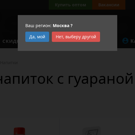
Купить оптом
Вакансии
Ваш регион:
Москва
?
Да, мой
Нет, выберу другой
К
СКИДКИ
АКЦИИ
Напитки
апиток с гуараной