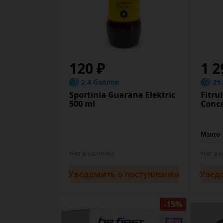
120 ₽
1 2
2.4 баллов
25
Sportinia Guarana Elektric
Fitru
500 ml
Conce
Нет в наличии
Нет в 
Уведомить
о поступлении
Увед
-15%