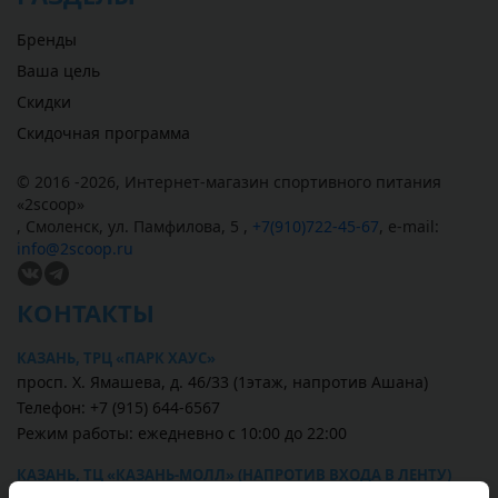
Бренды
Ваша цель
Скидки
Скидочная программа
© 2016 -2026,
Интернет-магазин спортивного питания
«
2scoop
»
,
Смоленск
,
ул. Памфилова, 5
,
+7(910)722-45-67
,
e-mail:
info@2scoop.ru
КОНТАКТЫ
КАЗАНЬ, ТРЦ «ПАРК ХАУС»
просп. Х. Ямашева, д. 46/33 (1этаж, напротив Ашана)
Телефон: +7 (915) 644-6567
Режим работы: ежедневно с 10:00 до 22:00
КАЗАНЬ, ТЦ «КАЗАНЬ-МОЛЛ» (НАПРОТИВ ВХОДА В ЛЕНТУ)