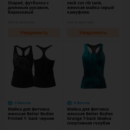
Shaped, футболка с
neck cut rib tank,
длинным рукавом,
женская майка серый
бирюзовый
камуфляж
Нет в наличии
Нет в наличии
Уведомить
Уведомить
0 баллов
0 баллов
Майка для фитнеса
Майка для фитнеса
женская Better Bodies
женская Better Bodies
Printed T- back черная
Grunge T-back Майка
спортивная голубая