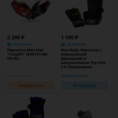
2 290 ₽
1 190 ₽
45.8 баллов
23.8 баллов
Перчатки Mad Max
Best Body Перчатки с
"Crossfit" MXG101\BK-
повышенной
HG-RD
фиксацией и
напульсником Top Grip
2.0 (Оранжевые)
Нет в наличии
Купить в 1 клик
Уведомить
В корзину