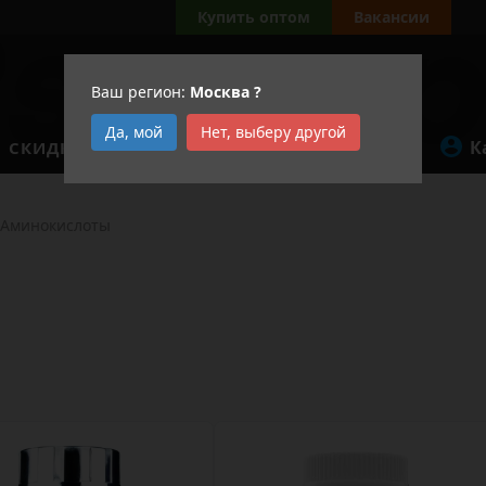
Купить оптом
Вакансии
Ваш регион:
Москва
?
Да, мой
Нет, выберу другой
К
СКИДКИ
АКЦИИ
Аминокислоты