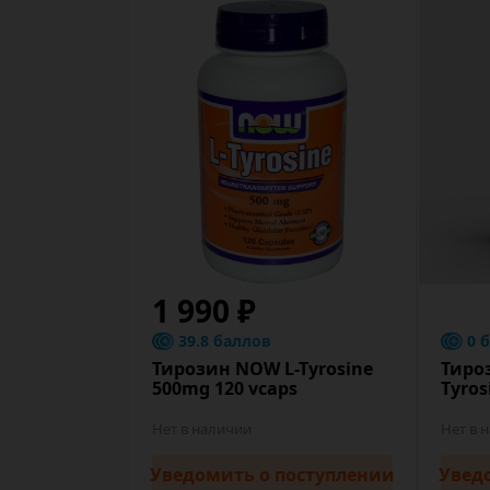
1 990 ₽
39.8 баллов
0 
Тирозин NOW L-Tyrosine
Тироз
500mg 120 vcaps
Tyros
Нет в наличии
Нет в 
Уведомить
о поступлении
Увед