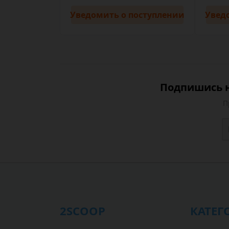
Уведомить
о поступлении
Увед
Подпишись н
П
2SCOOP
КАТЕГ