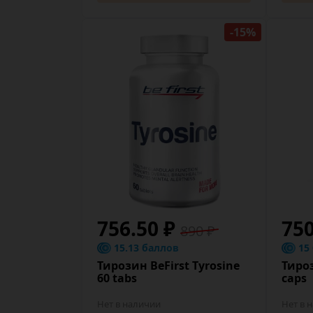
-15%
756.50 ₽
75
890 ₽
15.13 баллов
15
Тирозин BeFirst Tyrosine
Тироз
60 tabs
caps
Нет в наличии
Нет в 