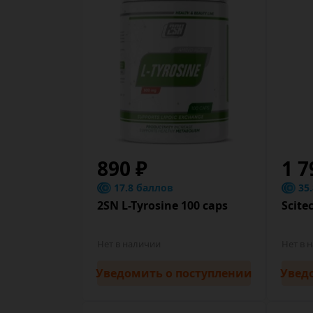
890 ₽
1 7
17.8 баллов
35
2SN L-Tyrosine 100 caps
Scite
Нет в наличии
Нет в 
Уведомить
о поступлении
Увед