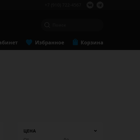
+7 (910) 722-4567
абинет
Избранное
Корзина
ЦЕНА
От
До