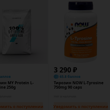
3 290 ₽
баллов
65.8 баллов
ин MY Protein L-
Тирозин NOW L-Tyrosine
ine 250g
750mg 90 caps
наличии
Нет в наличии
омить
о поступлении
Уведомить
о поступлении