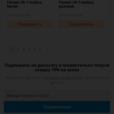
Fitness rib T-майка,
Fitness rib T-майка,
белая
розовая
Нет в наличии
Нет в наличии
Уведомить
Уведомить
←
1
2
3
4
5
6
→
Подпишись на рассылку и моментально получи
скидку 10% на заказ
Продолжая, вы даете
согласие на обработку
персональных
данных.
Подписаться