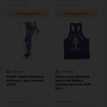
Нет в наличии
Нет в наличии
Уведомить
Уведомить
баллов
0 баллов
ProFit Принтованные
Майка для фитнеса
лосины с выс.талией
мужская Майка
lp.051
тренировочная Gold
Gym
Нет в наличии
Нет в наличии