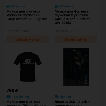
0 баллов
0 баллов
Майка для фитнеса
Майка для фитнеса
мужская Футболка
мужская Футболка
GASP Branch SPP Big tee
Gorilla Wear "Classic"
GW-90103
Нет в наличии
Нет в наличии
Уведомить
Уведомить
790 ₽
15.8 баллов
баллов
Майка для фитнеса
Лосины 2SD - black +
мужская ON Футболка
прорезиненные